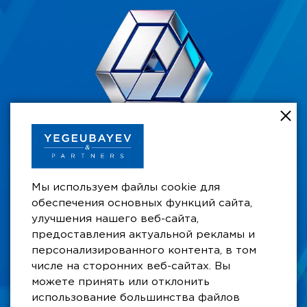
+7 701 711 49 49
Мы используем файлы cookie для
Бизнес Центр при отеле Рахат Палас,
обеспечения основных функций сайта,
ул. Сатпаева 29/6, 10-й этаж, офис 105А,
улучшения нашего веб-сайта,
A15P5A0, Алматы, Казахстан
предоставления актуальной рекламы и
aay@ygb.kz
персонализированного контента, в том
числе на сторонних веб-сайтах. Вы
можете принять или отклонить
использование большинства файлов