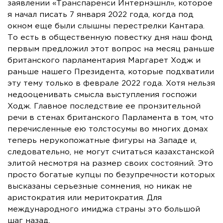
заявлении «Транспаренси Интернэшнл», которое
я начал писать 7 января 2022 года, когда под
окном еще были слышны перестрелки Кантара.
То есть в общественную повестку дня наш фонд
первым предложил этот вопрос на месяц раньше
британского парламентария Маргарет Ходж и
раньше нашего Президента, которые подхватили
эту тему только в феврале 2022 года. Хотя нельзя
недооценивать смысла выступления госпожи
Ходж. Главное последствие ее пронзительной
речи в стенах британского Парламента в том, что
перечисленные ею толстосумы во многих домах
теперь нерукопожатные фигуры на Западе и,
следовательно, не могут считаться казахстанской
элитой несмотря на размер своих состояний. Это
просто богатые купцы по безупречности которых
высказаны серьезные сомнения, но никак не
аристократия или меритократия. Для
международного имиджа страны это большой
шаг назад.