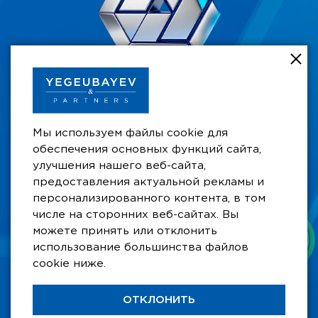
+7 701 711 49 49
Мы используем файлы cookie для
Бизнес Центр при отеле Рахат Палас,
обеспечения основных функций сайта,
ул. Сатпаева 29/6, 10-й этаж, офис 105А,
A15P5A0, Алматы, Казахстан
улучшения нашего веб-сайта,
предоставления актуальной рекламы и
aay@ygb.kz
персонализированного контента, в том
числе на сторонних веб-сайтах. Вы
можете принять или отклонить
использование большинства файлов
cookie ниже.
Copyright © 2026 YEGEUBAEV
& PARTNERS
ОТКЛОНИТЬ
Юридическая фирма в
Алматы