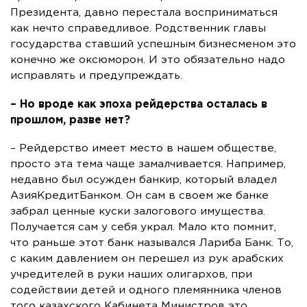
Президента, давно перестала восприниматься
как нечто справедливое. Родственник главы
государства ставший успешным бизнесменом это
конечно же оксюморон. И это обязательно надо
исправлять и предупреждать.
– Но вроде как эпоха рейдерства осталась в
прошлом, разве нет?
– Рейдерство имеет место в нашем обществе,
просто эта тема чаще замалчивается. Например,
недавно был осужден банкир, который владел
АзияКредитБанком. Он сам в своем же банке
забрал ценные куски залогового имущества.
Получается сам у себя украл. Мало кто помнит,
что раньше этот банк назывался Лариба Банк. То,
с каким давлением он перешел из рук арабских
учредителей в руки наших олигархов, при
содействии детей и одного племянника членов
того казахского Кабинета Министров это