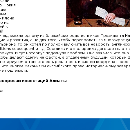
учали
а, Нокия
идея
ами
о Илона
ую мы
ей в
ий
ринадлежала одному из ближайших родственников Президента На
ии и развития, а не для того, чтобы перепродать за многократну
льбиона, то он хотел по полной включить все навороты английског
nditions subsequent и т.д. Составив и отполировав договор мы от
ариуса. И тут нотариус подкинула проблем. Она заявила, что она
кобы делают сделку не фактом, а отдаленным будущим, который ф
нотариусом о том, что есть реальность в систем координат прос
и, что многие механизмы английского права нотариальному завер
 не подлежали.
 вопросам инвестиций Алматы
ше