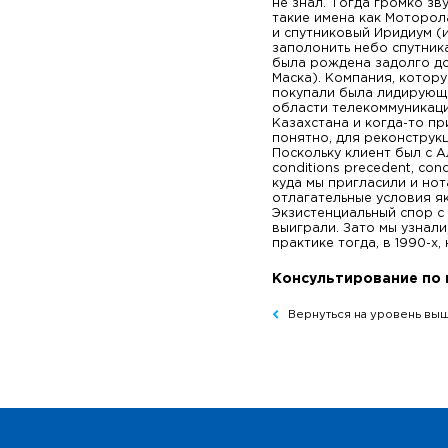
не знал. Тогда громко зв
такие имена как Моторол
и спутниковый Иридиум (
заполонить небо спутник
была рождена задолго д
Маска). Компания, котор
покупали была лидирующ
области телекоммуникац
Казахстана и когда-то п
понятно, для реконструкц
Поскольку клиент был с А
conditions precedent, co
куда мы пригласили и нот
отлагательные условия я
Экзистенциальный спор с 
выиграли. Зато мы узнал
практике тогда, в 1990-х,
Консультирование по
Вернуться на уровень вы