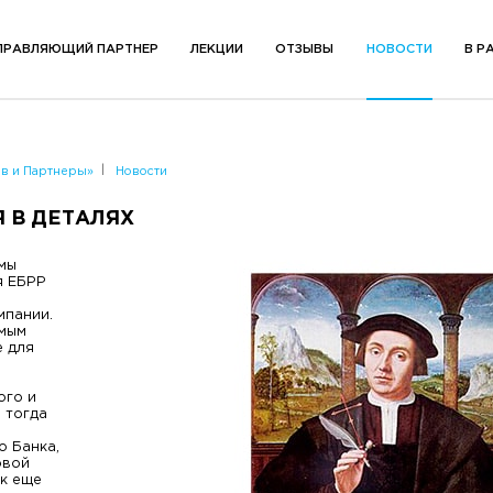
ПРАВЛЯЮЩИЙ ПАРТНЕР
ЛЕКЦИИ
ОТЗЫВЫ
НОВОСТИ
В Р
в и Партнеры»
Новости
 В ДЕТАЛЯХ
 мы
я ЕБРР
мпании.
амым
е для
ого и
 тогда
о Банка,
овой
ок еще