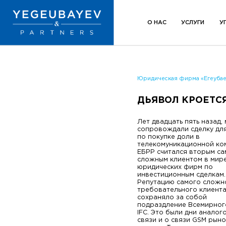
О НАС
УСЛУГИ
У
Юридическая фирма «Егеубае
ДЬЯВОЛ КРОЕТСЯ
Лет двадцать пять назад,
сопровождали сделку дл
по покупке доли в
телекомуникационной ко
ЕБРР считался вторым с
сложным клиентом в мир
юридических фирм по
инвестиционным сделкам.
Репутацию самого сложн
требовательного клиента
сохраняло за собой
подраздление Всемирног
IFC. Это были дни аналог
связи и о связи GSM рын